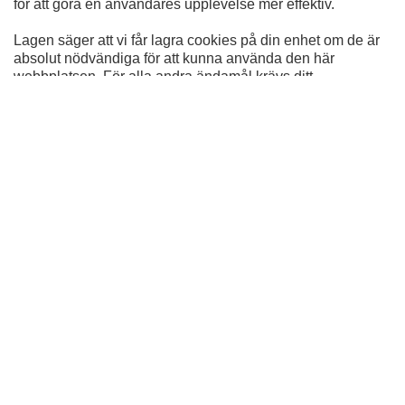
för att göra en användares upplevelse mer effektiv.
Lagen säger att vi får lagra cookies på din enhet om de är
absolut nödvändiga för att kunna använda den här
webbplatsen. För alla andra ändamål krävs ditt
medgivande.
Denna webbplats använder olika typer av cookies. Vissa
cookies placeras ut av tredjepartstjänster som visas på
våra sidor.
Du kan ändra eller dra tillbaka ditt samtycke till cookie-
förklaringen på vår webbplats.
Läs mer i vår sekretesspolicy om vilka vi är, hur du
kontaktar oss och på vilket sätt vi behandlar
personuppgifter.
Ange ditt samtyckes-ID och datum för när du kontaktade
oss gällande ditt samtycke.
Ditt samtycke gäller för följande domäner:
www.golvslipninggöteborg.se