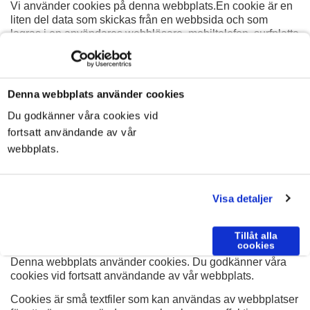
Vi använder cookies på denna webbplats.En cookie är en
liten del data som skickas från en webbsida och som
lagras i en användares webbläsare, mobiltelefon, surfplatta
eller annan enhet medan användaren surfar på webbsidan.
En cookie kan hjälpa webbsidans leverantör att känna igen
din enhet nästa gång du besöker webbsidan, ge dig
tillgång till vissa funktioner på webbsidan och/eller
Denna webbplats använder cookies
registrera dina surfmönster. Det finns annan teknik som
Du godkänner våra cookies vid
pixel-taggar, webbuggar, webblagring och andra liknande
filer och teknologi som kan ha samma funktioner som
fortsatt användande av vår
cookies. Vi använder termen ”cookies” för cookies och all
webbplats.
sådan liknande teknologi.
Vi använder både ”persistent cookies” och ”session
cookies”. Medan persistent cookies kvarstår på din dator
Visa detaljer
under en längre tid tas session cookies automatiskt bort
när webbläsarfönstret är stängt.
Tillåt alla
cookies
Denna webbplats använder cookies. Du godkänner våra
cookies vid fortsatt användande av vår webbplats.
Cookies är små textfiler som kan användas av webbplatser