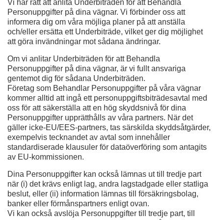
Vi har rätt att anlita Underbiträden för att Behandla
Personuppgifter på dina vägnar. Vi förbinder oss att
informera dig om våra möjliga planer på att anställa
och/eller ersätta ett Underbiträde, vilket ger dig möjlighet
att göra invändningar mot sådana ändringar.
Om vi anlitar Underbiträden för att Behandla
Personuppgifter på dina vägnar, är vi fullt ansvariga
gentemot dig för sådana Underbiträden.
Företag som Behandlar Personuppgifter på våra vägnar
kommer alltid att ingå ett personuppgiftsbiträdesavtal med
oss för att säkerställa att en hög skyddsnivå för dina
Personuppgifter upprätthålls av våra partners. När det
gäller icke-EU/EES-partners, tas särskilda skyddsåtgärder,
exempelvis tecknandet av avtal som innehåller
standardiserade klausuler för dataöverföring som antagits
av EU-kommissionen.
Dina Personuppgifter kan också lämnas ut till tredje part
när (i) det krävs enligt lag, andra lagstadgade eller statliga
beslut, eller (ii) information lämnas till försäkringsbolag,
banker eller förmånspartners enligt ovan.
Vi kan också avslöja Personuppgifter till tredje part, till